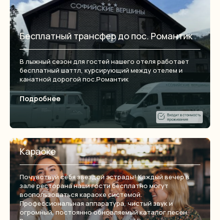
Бесплатный трансфер до пос. Романтик
В лыжный сезон для гостей нашего отеля работает
бесплатный шаттл, курсирующий между отелем и
канатной дорогой пос.Романтик
Подробнее
Караоке
Почувствуй себя звездой эстрады! Каждый вечер в
зале ресторана наши гости бесплатно могут
воспользоваться караоке системой.
Профессиональная аппаратура, чистый звук и
огромный, постоянно обновляемый каталог песен.