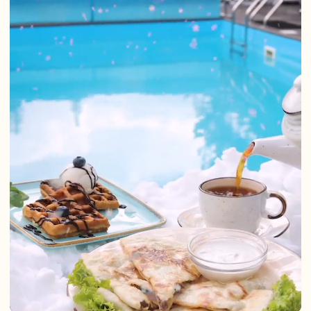
ПОСИДЕЛКИ – СДЕЛАЙ ВЧЕРА
ЯРКИМ
Место, где музыка звучит по вашим правилам.
Любые хиты от ретро до новинок. К вашему выбору
широкий ассортимент блюд, авторских коктейлей
и кальянов.