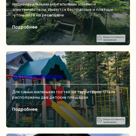
WhatsApp
Telegram
Max
индивидуальными мангальными зонами и
электричеством. Имеются бесплатные и платные
-уточняйте на ресепшене
ОСТАВЬТЕ ВАШИ КОНТАКТЫ
Подробнее
И МЫ ПЕРЕЗВОНИМ ВАМ
Заказать обратный звонок
© Софийские Вершины – 2021
Политика обработки персональных данных
Создание сайта: ЕдисонГруп
Детские площадки
Для самых маленьких гостей на территории Отеля
расположены две детские площадки
Подробнее