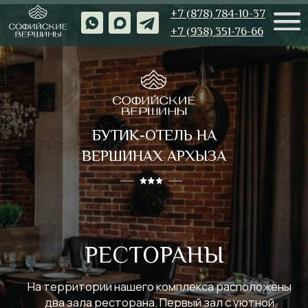
+7 (878) 784-10-37
+7 (938) 351-76-66
БУТИК-ОТЕЛЬ НА
ВЕРШИНАХ АРХЫЗА
РЕСТОРАНЫ
На территории нашего комплекса расположены
два зала ресторана. Первый зал с уютной
обстановкой в стиле горного шале из дерева,
именно в нем проходят завтраки по системе
“шведский стол”, второй зал с панорамным
остеклением с видом на озеро с одной
стороны и хвойным лесом с другой, с кальянными
зонами и караоке для
постояльцев отеля.