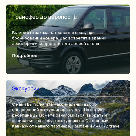
Трансфер до аэропорта
Вы можете заказать трансфер сразу при
бронировании номера. Вас встретят в здании
аэропорта и сопроводят до дверей отеля
Подробнее
Экскурсии
С нами Вы получите максимальный выбор
направлений экскурсионных услуг. На стойке
ресепшна Вы можете ознакомиться, выбрать и
записаться на любую экскурсию по Северному
Кавказу от нашего партнера, компании ARKHYZ travel