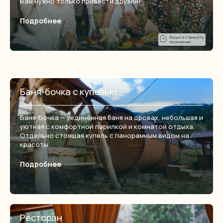
Вам нужно только привести друзей!
Подробнее
Баня-бочка с купелью
Баня-Бочка — уединённая баня на дровах, небольшая и
уютная с комфортной парилкой и комнатой отдыха.
Отдельно стоящая купель с панорамным видом на
красоты
Подробнее
Ресторан