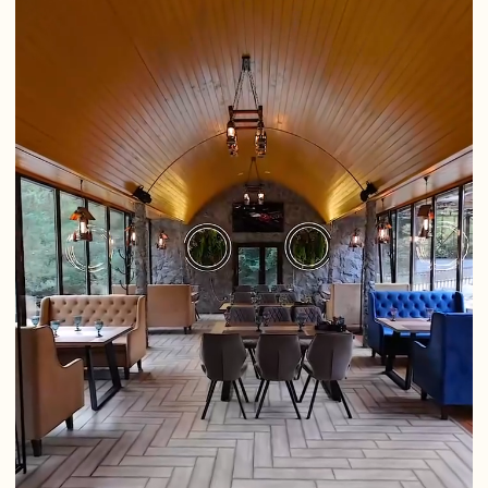
СДЕЛАЙТЕ ВАШЕ ТОРЖЕСТВО
ОСОБЕННЫМ — АРЕНДУЙТЕ
БАНКЕТНЫЙ ЗАЛ С ВИДОМ НА
ГОРЫ
Оставьте ваши контакты и наша команда
сделает всё для вашего идеального события
Имя
+7
Я соглашаюсь с политикой конфиденциальности и
обработки персональных данных