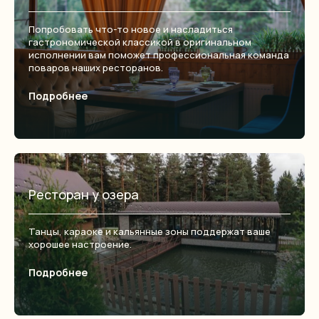
Попробовать что-то новое и насладиться
гастрономической классикой в оригинальном
исполнении вам поможет профессиональная команда
поваров наших ресторанов.
Подробнее
Ресторан у озера
Танцы, караоке и кальянные зоны поддержат ваше
хорошее настроение.
Подробнее