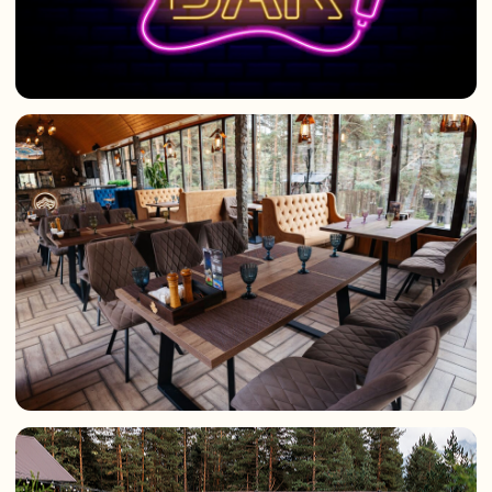
Время работы караоке-бара
16:00 – 02:00
Время работы кухни
12:00 – 23:00
Банкетный зал/свадьбы
ВАШ ПРАЗДНИК СРЕДИ
ВДОХНОВЛЯЮЩИХ ГОРНЫХ
ПЕЙЗАЖЕЙ
Команда отеля готова поддержать вас в самых
причудливых авантюрах – свадьба, день рождения,
корпоратив и любые другие торжества пройдут в
особой атмосфере, которую создадут
вдохновляющие панорамы гор.