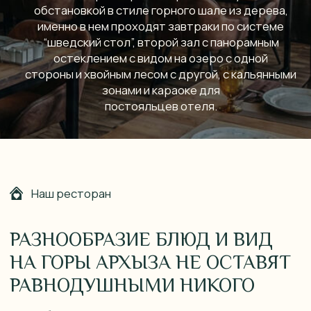
Наш ресторан
РАЗНООБРАЗИЕ БЛЮД И ВИД
НА ГОРЫ АРХЫЗА НЕ ОСТАВЯТ
РАВНОДУШНЫМИ НИКОГО
Попробовать что-то новое и насладиться
гастрономической классикой в оригинальном
исполнении вам поможет профессиональная
команда поваров нашего ресторан. В баре
вам предложат фирменные напитки и ароматный
кофе, а шеф-повар, не изменяя правилам
кавказского гостеприимства, окунёт вас в
гастрономическое море вкусов русской,
европейской и кавказской кухонь.