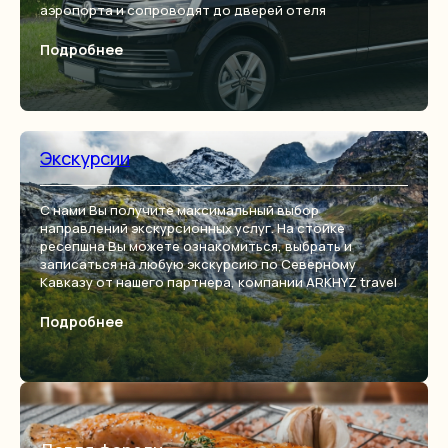
аэропорта и сопроводят до дверей отеля
Подробнее
Экскурсии
С нами Вы получите максимальный выбор
направлений экскурсионных услуг. На стойке
ресепшна Вы можете ознакомиться, выбрать и
записаться на любую экскурсию по Северному
Кавказу от нашего партнера, компании ARKHYZ travel
Подробнее
inst.