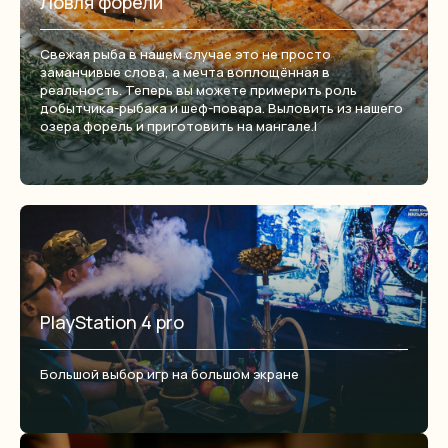
Ловля форели
ОТДЕЛ БРОНИРОВАНИЯ:
+7 (878) 784 - 10-37
Свежая рыба в нашем случае это не просто
+7 (938) 351 - 76-66 (max, WatsApp)
заманчивые слова, а мечта воплощённая в
email:
hello@sofiatops.ru
реальность. Теперь вы можете примерить роль
добытчика-рыбака и шеф-повара. Выловить из нашего
ОТДЕЛ МАРКЕТИНГА:
озера форель и приготовить на мангале.l
email: marketing@sofiatops.ru
НАПИШИТЕ НАМ:
WhatsApp
Telegram
Max
ОСТАВЬТЕ ВАШИ КОНТАКТЫ
И МЫ ПЕРЕЗВОНИМ ВАМ
PlayStation 4 pro
Заказать обратный звонок
Большой выбор игр на большом экране
© Софийские Вершины – 2021
Политика обработки персональных данных
Создание сайта: ЕдисонГруп