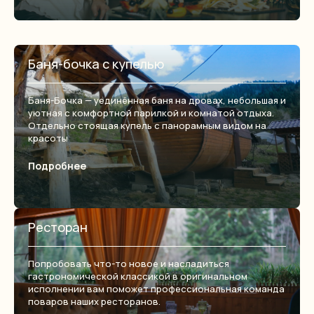
Баня-бочка с купелью
Баня-Бочка — уединённая баня на дровах, небольшая и
уютная с комфортной парилкой и комнатой отдыха.
Отдельно стоящая купель с панорамным видом на
красоты
Подробнее
Ресторан
Попробовать что-то новое и насладиться
гастрономической классикой в оригинальном
исполнении вам поможет профессиональная команда
поваров наших ресторанов.