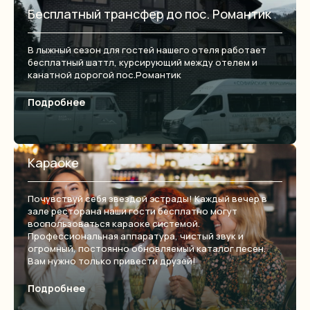
Бесплатный трансфер до пос. Романтик
В лыжный сезон для гостей нашего отеля работает
бесплатный шаттл, курсирующий между отелем и
канатной дорогой пос.Романтик
Подробнее
Караоке
Почувствуй себя звездой эстрады! Каждый вечер в
зале ресторана наши гости бесплатно могут
воспользоваться караоке системой.
Профессиональная аппаратура, чистый звук и
огромный, постоянно обновляемый каталог песен.
Вам нужно только привести друзей!
Подробнее