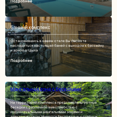
Подробнее
Банный комплекс
Остановившись в нашем отеле Вы сможете
насладиться настоящей баней с выходом к бассейну
и зоной отдыха
Подробнее
Мангальная зона с беседками
На территории комплекса представлены уютные
беседки с различной вместимостью с
индивидуальными мангальными зонами и
электричеством. Имеются бесплатные и платные